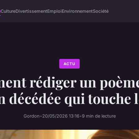
u
Culture
Divertissement
Emploi
Environnement
Société
ACTU
nt rédiger un poèm
décédée qui touche 
Gordon
•
20/05/2026 13:16
•
9 min de lecture