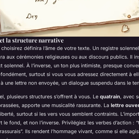
 et la structure narrative
choisirez définira l’âme de votre texte. Un registre solenne
ra aux cérémonies religieuses ou aux discours publics. Il in
 solennel. À l’inverse, un ton plus intimiste, presque conve
ofondément, surtout si vous vous adressez directement à ell
 à une lettre non envoyée, un dialogue suspendu dans le te
el, plusieurs structures s’offrent à vous. Le
quatrain
, avec s
rassées, apporte une musicalité rassurante. La
lettre ouve
iberté, surtout si les vers vous semblent contraints. L’import
 le fond, et non l’inverse. Privilégiez les verbes d’action : “
u rassurais”. Ils rendent l’hommage vivant, comme si elle agi