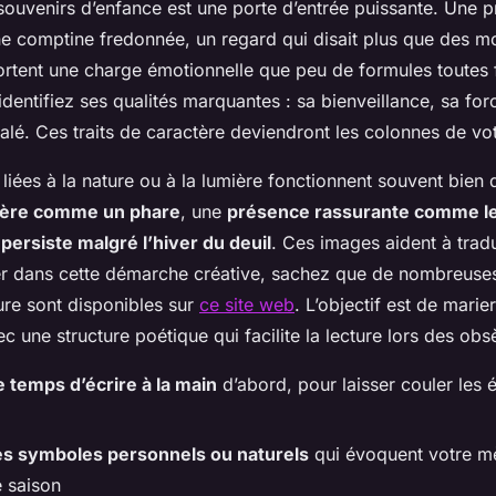
 souvenirs d’enfance est une porte d’entrée puissante. Une
ne comptine fredonnée, un regard qui disait plus que des m
rtent une charge émotionnelle que peu de formules toutes 
 identifiez ses qualités marquantes : sa bienveillance, sa for
lé. Ces traits de caractère deviendront les colonnes de v
iées à la nature ou à la lumière fonctionnent souvent bien 
ère comme un phare
, une
présence rassurante comme l
 persiste malgré l’hiver du deuil
. Ces images aident à tradui
r dans cette démarche créative, sachez que de nombreuses
ure sont disponibles sur
ce site web
. L’objectif est de mari
c une structure poétique qui facilite la lecture lors des ob
e temps d’écrire à la main
d’abord, pour laisser couler les
des symboles personnels ou naturels
qui évoquent votre mèr
e saison