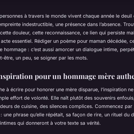
 personnes à travers le monde vivent chaque année le deuil
empreinte indestructible, une présence dans l’absence. Trou
 cette douleur, cette reconnaissance, ce lien qui persiste ma
n acte essentiel. Rédiger un poème pour maman décédée, ce
e hommage : c’est aussi amorcer un dialogue intime, perpé
-être, un peu, se soigner par les mots.
inspiration pour un hommage mère auth
 à écrire pour honorer une mère disparue, l’inspiration ne j
mple effort de volonté. Elle naît plutôt des souvenirs enfoui
odeurs de cuisine, des silences complices. Commencez par 
 : une phrase qu’elle répétait, sa façon de rire, un rituel du
 intimes qui donneront à votre texte sa vérité.