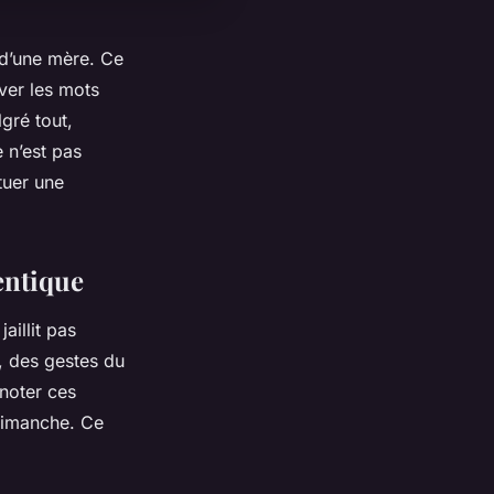
 d’une mère. Ce
ver les mots
lgré tout,
 n’est pas
tuer une
entique
aillit pas
s, des gestes du
noter ces
 dimanche. Ce