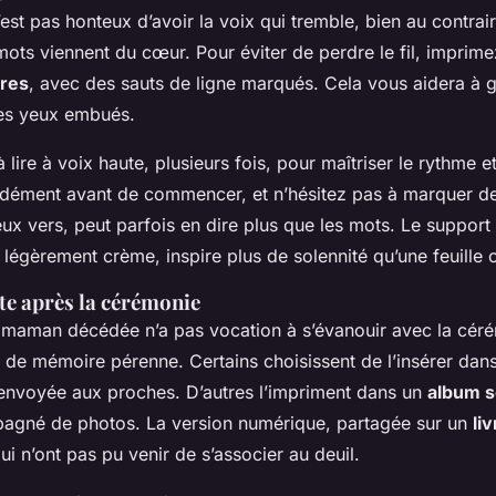
’est pas honteux d’avoir la voix qui tremble, bien au contraire
mots viennent du cœur. Pour éviter de perdre le fil, impri
ères
, avec des sauts de ligne marqués. Cela vous aidera à 
es yeux embués.
lire à voix haute, plusieurs fois, pour maîtriser le rythme et
dément avant de commencer, et n’hésitez pas à marquer d
eux vers, peut parfois en dire plus que les mots. Le support 
 légèrement crème, inspire plus de solennité qu’une feuille o
xte après la cérémonie
aman décédée n’a pas vocation à s’évanouir avec la cérém
t de mémoire pérenne. Certains choisissent de l’insérer da
nvoyée aux proches. D’autres l’impriment dans un
album s
agné de photos. La version numérique, partagée sur un
li
i n’ont pas pu venir de s’associer au deuil.