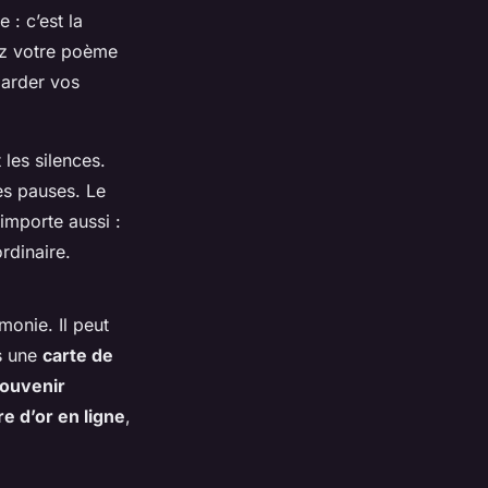
 : c’est la
mez votre poème
garder vos
 les silences.
es pauses. Le
importe aussi :
rdinaire.
onie. Il peut
ns une
carte de
ouvenir
vre d’or en ligne
,