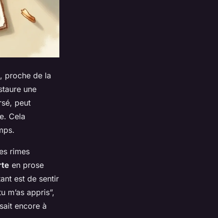
l, proche de la
staure une
rsé, peut
e. Cela
mps.
es rimes
rte
en prose
ant est de sentir
tu m’as appris”,
ssait encore à