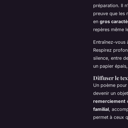
préparation. Il n
preuve que les 
en
gros caract
repères même l
Entraînez-vous à 
Respirez profon
silence, entre d
un papier épais,
Diffuser le te
Un poème pour m
devenir un obje
remerciement
e
familial
, accomp
permet à ceux qu