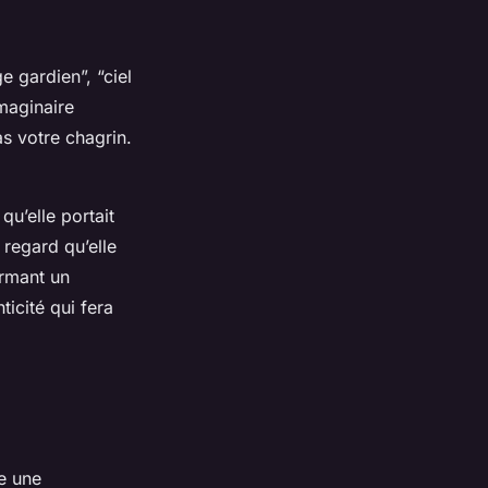
e gardien”, “ciel
imaginaire
pas
votre
chagrin.
qu’elle portait
regard qu’elle
ormant un
icité qui fera
e une