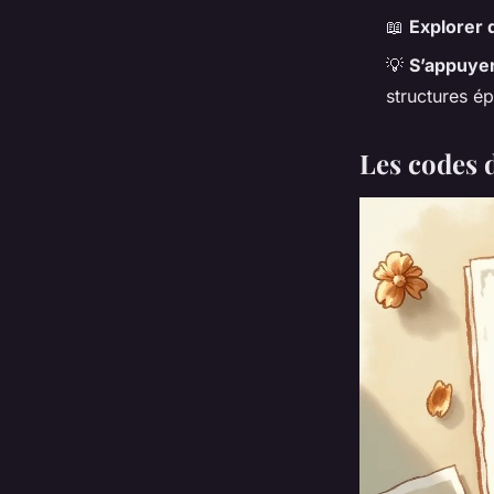
📖
Explorer 
💡
S’appuyer 
structures é
Les codes 