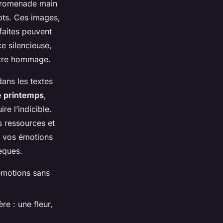
 promenade main
ots. Ces images,
faites peuvent
ce silencieuse,
otre hommage.
dans les textes
e printemps
,
re l’indicible.
 ressources et
er vos émotions
sèques.
 émotions sans
e : une fleur,