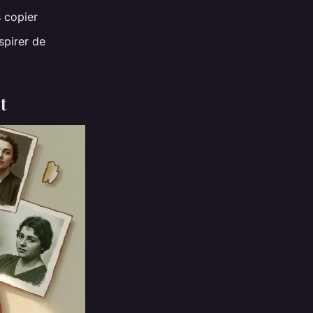
 copier
nspirer de
t