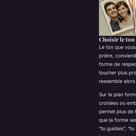
Choisir le ton
Le ton que vous 
prière, conviend
forme de respect
toucher plus pr
ressemble alors
Sur le plan form
croisées ou emb
permet plus de l
que la forme sert
“tu guidais”, “t