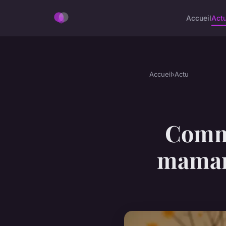
Accueil
Act
Accueil
›
Actu
Comme
maman 