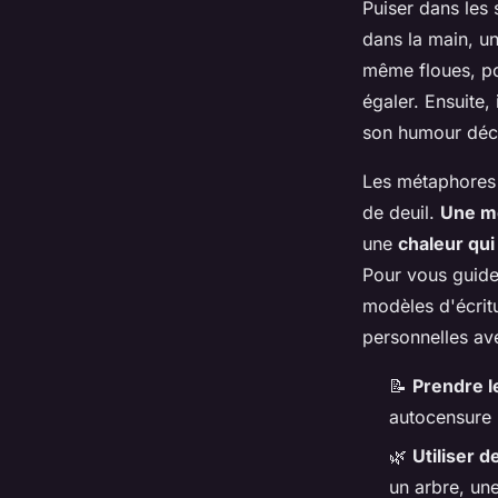
Puiser dans les
dans la main, u
même floues, po
égaler. Ensuite,
son humour déca
Les métaphores l
de deuil.
Une m
une
chaleur qui
Pour vous guide
modèles d'écrit
personnelles ave
📝
Prendre l
autocensure
🌿
Utiliser 
un arbre, un