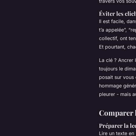
travers vos souv
Éviter les cli
Il est facile, d
t’a appelée”, “r
collectif, ont t
Et pourtant, ch
La clé ? Ancrer 
toujours le dim
posait sur vous
hommage génériqu
pleurer - mais a
Comparer l
Préparer la le
Lire un texte e