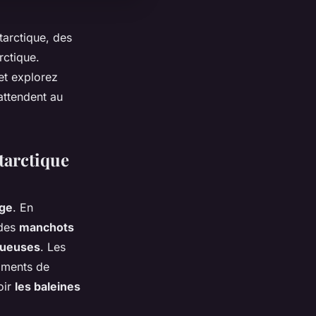
tarctique, des
rctique.
et explorez
attendent au
tarctique
age
. En
 des
manchots
tueuses
. Les
oments de
oir
les baleines