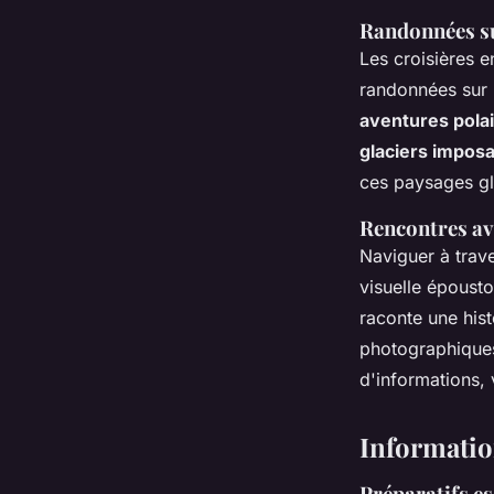
Randonnées su
Les croisières e
randonnées sur 
aventures pola
glaciers impos
ces paysages gl
Rencontres ave
Naviguer à trav
visuelle épousto
raconte une hist
photographiques
d'informations, 
Informatio
Préparatifs es