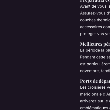
Avant de vous l
Assurez-vous d
couches thermiq
accessoires com
protéger vos yeu
Meilleures pé
La période la p
Pendant cette sa
est particulièr
novembre, tandis
Ports de dépar
Les croisières v
méridionale d'A
arriverez sur le 
emblématiques 