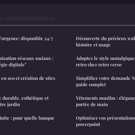
es complémentaires
d'urgence: disponible 24/7
Découverte du précieux waki
histoire et usage
ication réseaux sociaux :
Adoptez le style nostalgiqu
égie digitale"
retro chez retro verso
 en seo et création de sites
Simplifiez votre demande N
guide complet
: durable, esthétique et
Vêtements muslim : éléganc
tre jardin
portée de main
tuite : pour quelle banque
Optimisez vos présentation
powerpoint