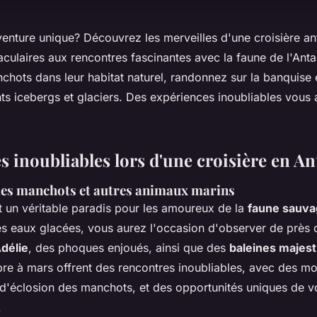
venture unique? Découvrez les merveilles d'une croisière an
culaires aux rencontres fascinantes avec la faune de l'Anta
chots dans leur habitat naturel, randonnez sur la banquise 
ts icebergs et glaciers. Des expériences inoubliables vous 
!
s inoubliables lors d'une croisière en An
es manchots et autres animaux marins
t un véritable paradis pour les amoureux de la
faune sauv
es eaux glacées, vous aurez l'occasion d'observer de près
délie
, des phoques enjoués, ainsi que des
baleines majes
e à mars offrent des rencontres inoubliables, avec des m
 d'éclosion des manchots, et des opportunités uniques de v
.