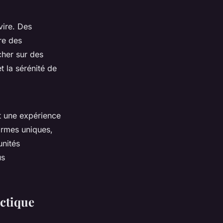
vire. Des
re des
her sur des
t la sérénité de
 une expérience
ormes uniques,
unités
us
rctique