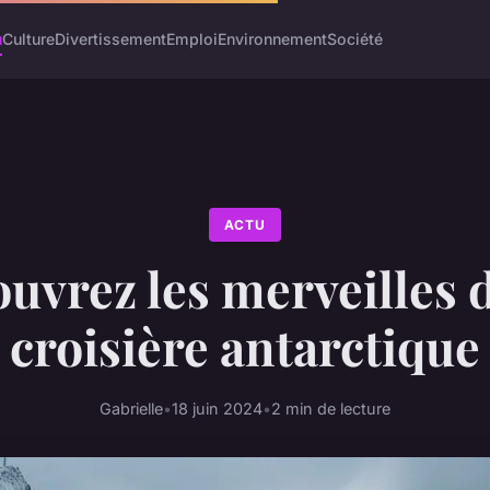
u
Culture
Divertissement
Emploi
Environnement
Société
ACTU
uvrez les merveilles 
croisière antarctique
Gabrielle
•
18 juin 2024
•
2 min de lecture