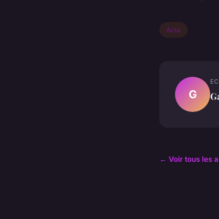
Actu
EC
G
Ga
← Voir tous les a