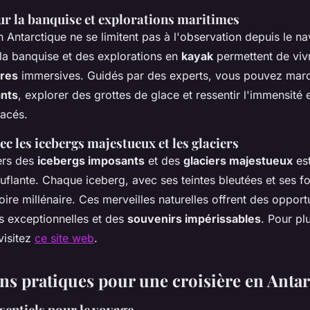
r la banquise et explorations maritimes
n Antarctique ne se limitent pas à l'observation depuis le na
la banquise et des explorations en
kayak
permettent de viv
ires
immersives. Guidés par des experts, vous pouvez marc
ants
, explorer des grottes de glace et ressentir l'immensité e
acés.
c les icebergs majestueux et les glaciers
ers des
icebergs imposants
et des
glaciers majestueux
est
uflante. Chaque iceberg, avec ses teintes bleutées et ses f
oire millénaire. Ces merveilles naturelles offrent des opport
 exceptionnelles et des
souvenirs impérissables
. Pour pl
visitez
ce site web
.
ns pratiques pour une croisière en Anta
sentiels pour le voyage