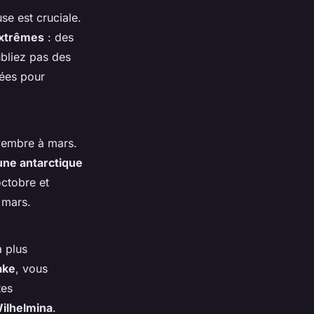
se est cruciale.
extrêmes
: des
bliez pas des
sées pour
ovembre à mars.
une antarctique
ctobre et
 mars.
la plus
ake
, vous
tes
Wilhelmina
.