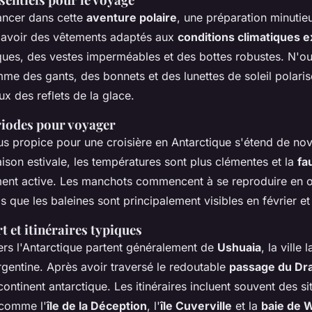
ancer dans cette
aventure polaire
, une préparation minutieu
'avoir des vêtements adaptés aux
conditions climatiques 
ues, des vestes imperméables et des bottes robustes. N'ou
me des gants, des bonnets et des lunettes de soleil polari
x des reflets de la glace.
riodes pour voyager
lus propice pour une croisière en Antarctique s'étend de n
ison estivale, les températures sont plus clémentes et la
fa
ement active. Les manchots commencent à se reproduire en o
 que les baleines sont principalement visibles en février et
t et itinéraires typiques
ers l'Antarctique partent généralement de
Ushuaia
, la ville 
rgentine. Après avoir traversé le redoutable
passage du Dr
continent antarctique. Les itinéraires incluent souvent des si
comme l'
île de la Déception
, l'
île Cuverville
et la
baie de 