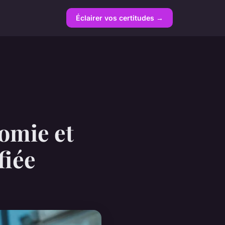
Éclairer vos certitudes →
omie et
fiée