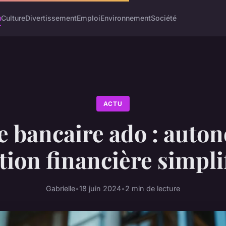
u
Culture
Divertissement
Emploi
Environnement
Société
ACTU
 bancaire ado : auton
tion financière simpli
Gabrielle
•
18 juin 2024
•
2 min de lecture