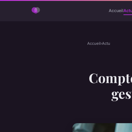
Accueil
Act
Accueil
›
Actu
Compte
ges