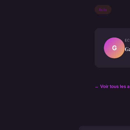
Actu
EC
G
Ga
← Voir tous les a