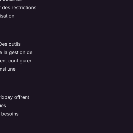
 des restrictions
isation
Des outils
e la gestion de
vent configurer
nsi une
ixpay offrent
ues
s besoins