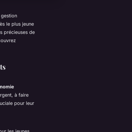
 gestion
ès le plus jeune
ns précieuses de
couvrez
ts
onomie
gent, à faire
uciale pour leur
our les jeunes