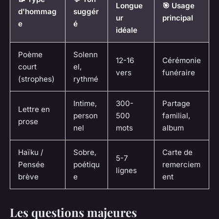
Longue
🎯 Usage
d'hommag
suggér
ur
principal
e
é
idéale
Poème
Solenn
12-16
Cérémonie
court
el,
vers
funéraire
(strophes)
rythmé
Intime,
300-
Partage
Lettre en
person
500
familial,
prose
nel
mots
album
Haïku /
Sobre,
Carte de
5-7
Pensée
poétiqu
remerciem
lignes
brève
e
ent
Les questions majeures