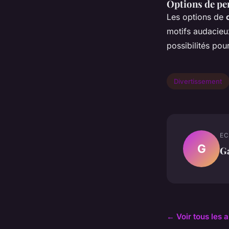
Options de per
Les options de
motifs audacieux
possibilités pou
Divertissement
EC
G
Ga
← Voir tous les 