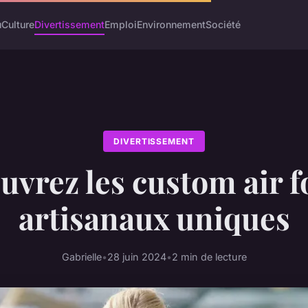
u
Culture
Divertissement
Emploi
Environnement
Société
DIVERTISSEMENT
vrez les custom air f
artisanaux uniques
Gabrielle
•
28 juin 2024
•
2 min de lecture