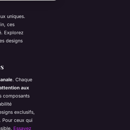
aux uniques.
in, ces
é. Explorez
des designs
es
sanale
. Chaque
attention aux
res composants
bilité
signs exclusifs,
. Pour ceux qui
sible.
Essayez