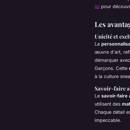
ici
pour découvri
Les avantag
Unicité et excl
La
personnalis
œuvre d'art, ref
démarquer ave
Garçons. Cette
à la culture sne
Savoir-faire a
Le
savoir-faire 
utilisent des
mat
Chaque détail es
impeccable.