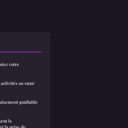
stez votre
activités au cœur
isement gonflable
sent le
t la prise de