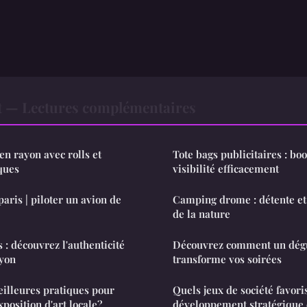
t — Lectures complémentaires
en rayon avec rolls et
Tote bags publicitaires : boo
ques
visibilité efficacement
aris | piloter un avion de
Camping drome : détente et 
de la nature
 : découvrez l'authenticité
Découvrez comment un dégu
lyon
transforme vos soirées
eilleures pratiques pour
Quels jeux de société favori
xposition d'art locale?
développement stratégique e