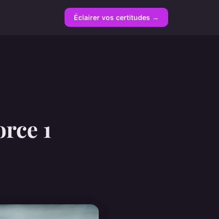
Éclairer vos certitudes →
orce 1