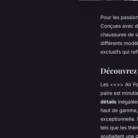
Pour les passio
Conçues avec de
chaussures de sp
différents modè
exclusifs qui ref
Découvrez 
Les <<
>> Air Fo
paire est minuti
détails
inégalées
haut de gamme, 
exceptionnelle. 
tels que les th
souhaitent une p