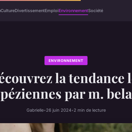
u
Culture
Divertissement
Emploi
Environnement
Société
ENVIRONNEMENT
écouvrez la tendance l
opéziennes par m. bela
Gabrielle
•
26 juin 2024
•
2 min de lecture