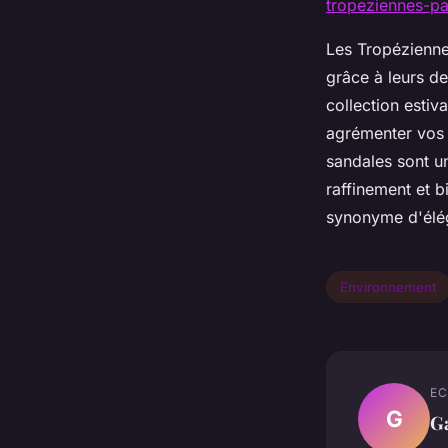
tropeziennes-pa
Les Tropézienne
grâce à leurs de
collection estiv
agrémenter vos t
sandales sont u
raffinement et b
synonyme d'élég
Environnement
EC
G
Ga