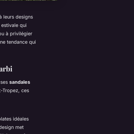
à leurs designs
estivale qui
u à privilégier
une tendance qui
arbi
 ses
sandales
t-Tropez, ces
plates idéales
 design met