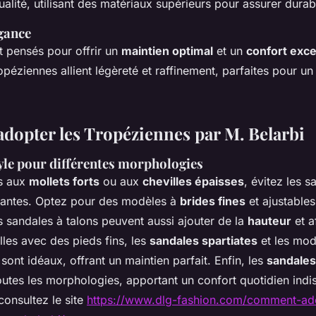
ualité, utilisant des matériaux supérieurs pour assurer durabi
égance
t pensés pour offrir un
maintien optimal
et un
confort exce
péziennes allient légèreté et raffinement, parfaites pour u
opter les Tropéziennes par M. Belarbi
tyle pour différentes morphologies
s aux
mollets forts
ou aux
chevilles épaisses
, évitez les 
tantes. Optez pour des modèles à
brides fines
et ajustables
es sandales à talons peuvent aussi ajouter de la
hauteur
et af
les avec des pieds fins, les
sandales spartiates
et les mod
 sont idéaux, offrant un maintien parfait. Enfin, les
sandales
outes les morphologies, apportant un confort quotidien indi
 consultez le site
https://www.dlg-fashion.com/comment-ado