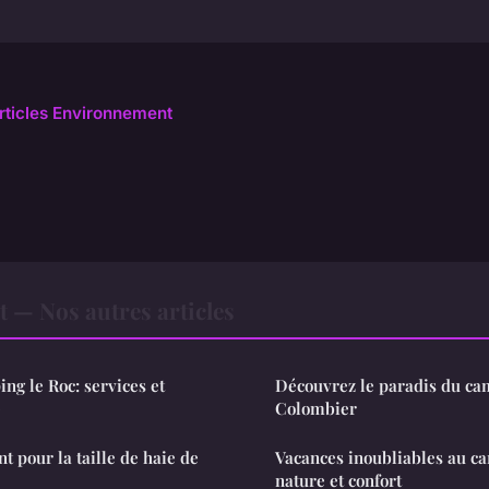
articles Environnement
— Nos autres articles
ng le Roc: services et
Découvrez le paradis du ca
é
Colombier
 pour la taille de haie de
Vacances inoubliables au c
nature et confort