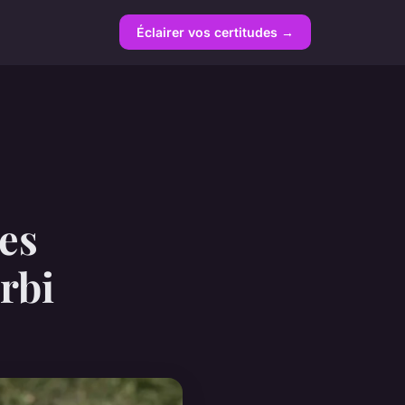
Éclairer vos certitudes →
es
rbi