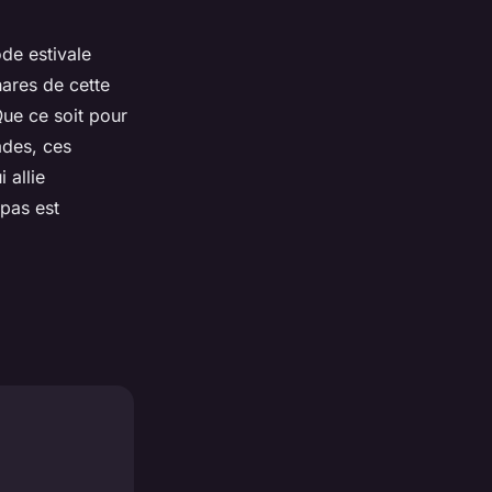
de estivale
hares de cette
Que ce soit pour
ades, ces
 allie
 pas est