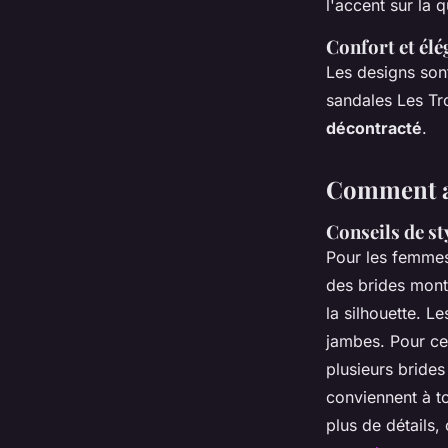
l'accent sur la q
Confort et él
Les designs son
sandales Les Tro
décontracté
.
Comment ad
Conseils de s
Pour les femme
des brides mon
la silhouette. L
jambes. Pour cel
plusieurs brides
conviennent à t
plus de détails,