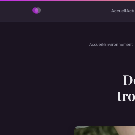
Accueil
Act
Accueil
›
Environnement
D
tr