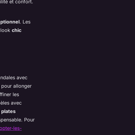
lité et confort.
ptionnel
. Les
n look
chic
sandales avec
 pour allonger
finer les
èles avec
 plates
spensable. Pour
pter-les-