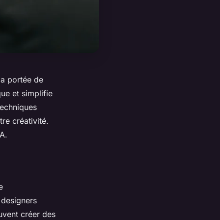
la portée de
ue et simplifie
 techniques
re créativité.
A.
e
 designers
uvent créer des