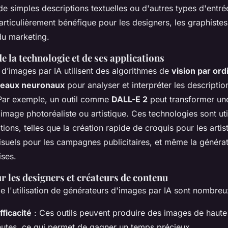
de simples descriptions textuelles ou d'autres types d'entré
articulièrement bénéfique pour les designers, les graphistes,
du marketing.
e la technologie et de ses applications
 d’images par IA utilisent des algorithmes de
vision par ord
seaux neuronaux
pour analyser et interpréter les descriptio
. Par exemple, un outil comme
DALL-E 2
peut transformer une
 image photoréaliste ou artistique. Ces technologies sont ut
tions, telles que la création rapide de croquis pour les artist
isuels pour les campagnes publicitaires, et même la généra
ises.
 les designers et créateurs de contenu
 l'utilisation de générateurs d'images par IA sont nombreu
fficacité
: Ces outils peuvent produire des images de haute 
utes, ce qui permet de gagner un temps précieux.