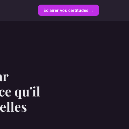
Éclairer vos certitudes →
ar
ce qu'il
elles