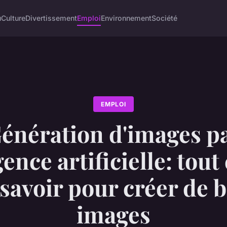
u
Culture
Divertissement
Emploi
Environnement
Société
EMPLOI
énération d'images p
gence artificielle: tout 
 savoir pour créer de b
images