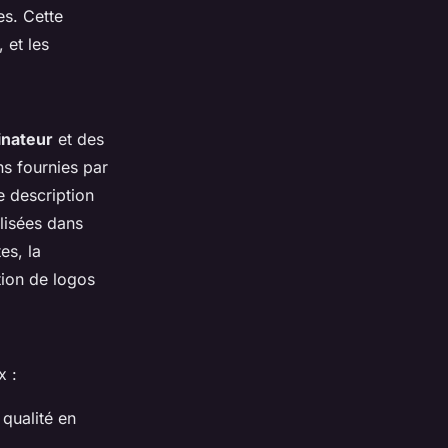
es. Cette
 et les
inateur
et des
ns fournies par
 description
ilisées dans
es, la
tion de logos
x :
qualité en