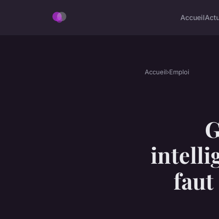
Accueil
Act
Accueil
›
Emploi
G
intelli
faut