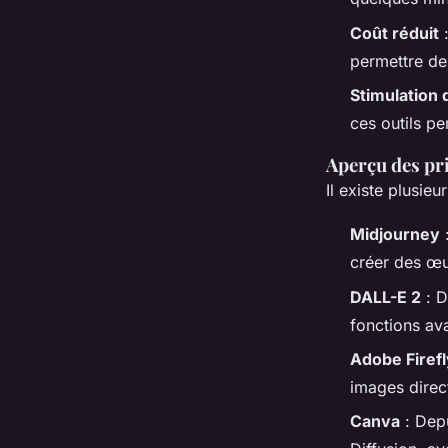
Coût réduit
:
permettre de
Stimulation d
ces outils pe
Aperçu des pr
Il existe plusie
Midjourney
:
créer des œu
DALL-E 2
: D
fonctions av
Adobe Firefl
images direc
Canva
: Dep