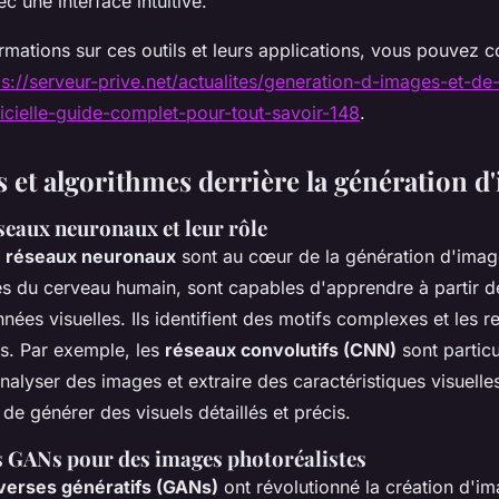
ec une interface intuitive.
rmations sur ces outils et leurs applications, vous pouvez con
ps://serveur-prive.net/actualites/generation-d-images-et-de
ificielle-guide-complet-pour-tout-savoir-148
.
 et algorithmes derrière la génération d
seaux neuronaux et leur rôle
 réseaux neuronaux
sont au cœur de la génération d'imag
és du cerveau humain, sont capables d'apprendre à partir 
nées visuelles. Ils identifient des motifs complexes et les 
s. Par exemple, les
réseaux convolutifs (CNN)
sont partic
nalyser des images et extraire des caractéristiques visuelles
 de générer des visuels détaillés et précis.
es GANs pour des images photoréalistes
verses génératifs (GANs)
ont révolutionné la création d'i