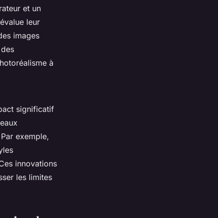
ateur et un
évalue leur
 des images
 des
photoréalisme à
ct significatif
seaux
. Par exemple,
yles
 Ces innovations
ser les limites