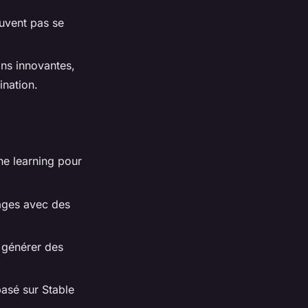
euvent pas se
ns innovantes,
ination.
ne learning pour
mages avec des
r générer des
asé sur Stable