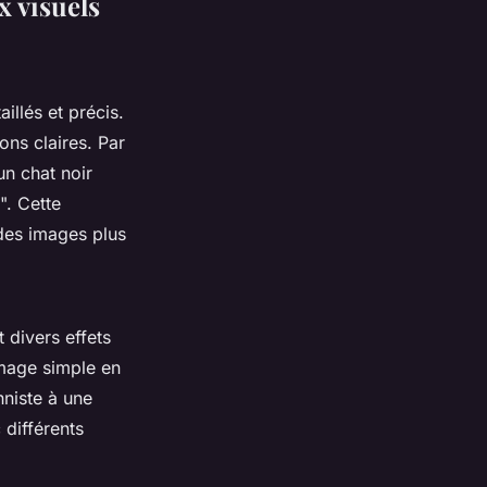
x visuels
aillés et précis.
ons claires. Par
n chat noir
". Cette
 des images plus
 divers effets
image simple en
nniste à une
différents